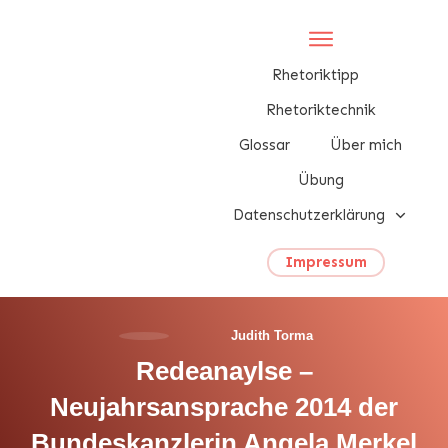
Rhetoriktipp
Rhetoriktechnik
Glossar
Über mich
Übung
Datenschutzerklärung
Impressum
Judith Torma
Redeanaylse –
Neujahrsansprache 2014 der
Bundeskanzlerin Angela Merkel