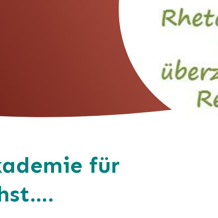
kademie für
hst….