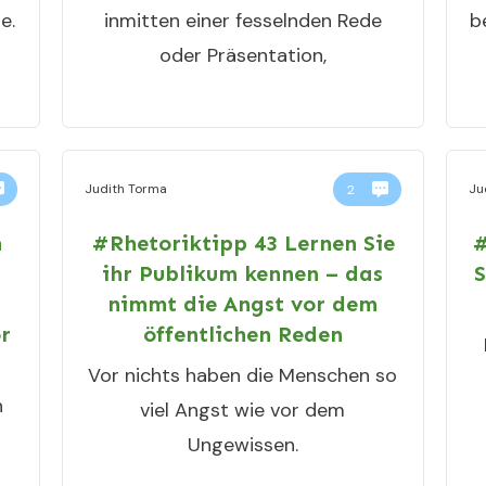
e.
inmitten einer fesselnden Rede
b
oder Präsentation,
Judith Torma
Ju
2
n
#Rhetoriktipp 43 Lernen Sie
#
ihr Publikum kennen – das
S
nimmt die Angst vor dem
r
öffentlichen Reden
Vor nichts haben die Menschen so
n
viel Angst wie vor dem
Ungewissen.