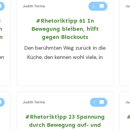
Judith Torma
Ju
0
i
#Rhetoriktipp 61 In
n
Bewegung bleiben, hilft
n
gegen Blackouts
Den berühmten Weg zurück in die
en
Küche, den kennen wohl viele, in
Judith Torma
Ju
1
#Rhetoriktipp 23 Spannung
#
durch Bewegung auf- und