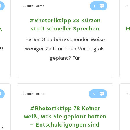
Judith Torma
Ju
1
t
#Rhetoriktipp 38 Kürzen
,
statt schneller Sprechen
M
Haben Sie überraschender Weise
en
weniger Zeit für Ihren Vortrag als
geplant? Für
Judith Torma
Ju
5
#Rhetoriktipp 78 Keiner
weiß, was Sie geplant hatten
– Entschuldigungen sind
ik