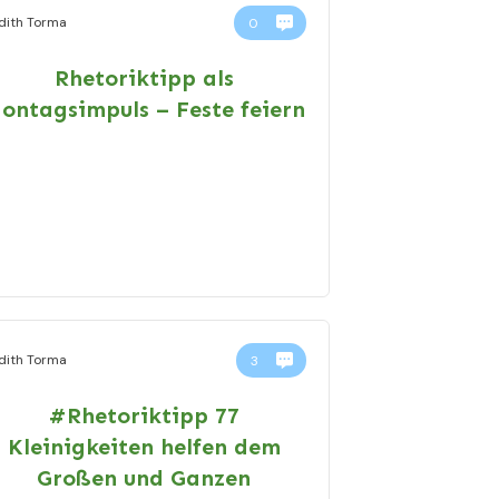
dith Torma
0
Rhetoriktipp als
ontagsimpuls – Feste feiern
dith Torma
3
#Rhetoriktipp 77
Kleinigkeiten helfen dem
Großen und Ganzen