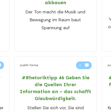
abbauen
Der Ton macht die Musik und
V
Bewegung im Raum baut
o
Spannung auf
Judith Torma
Ju
2
r
#Rhetoriktipp 46 Geben Sie
#
,
die Quellen Ihrer
n
Information an – das schafft
Glaubwürdigkeit.
er
Stellen Sie sich vor, Sie sind
K