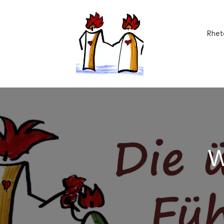
Rhet
W