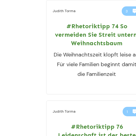
Judith Torma
3
#Rhetoriktipp 74 So
vermeiden Sie Streit unter
Weihnachtsbaum
Die Weihnachtszeit klopft leise a
Für viele Familien beginnt dami
die Familienzeit
Judith Torma
1
#Rhetoriktipp 76
Leidenschaft ist der beste