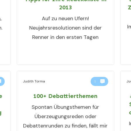
2013
Z
,
Auf zu neuen Ufern!
I
.
Neujahrsresolutionen sind der
Renner in den ersten Tagen
Judith Torma
Ju
1
e
100+ Debattierthemen
Spontan Übungsthemen für
g
Überzeugungsreden oder
Debattenrunden zu finden, fällt mir