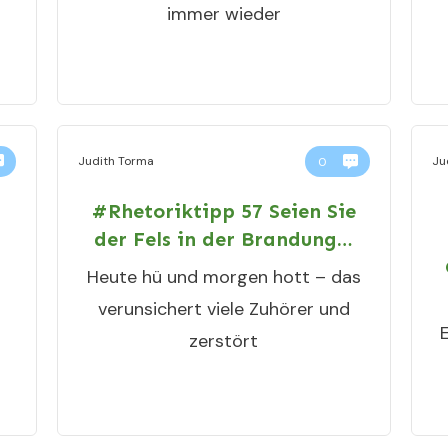
immer wieder
Judith Torma
Ju
0
t
#Rhetoriktipp 57 Seien Sie
der Fels in der Brandung…
Heute hü und morgen hott – das
t
verunsichert viele Zuhörer und
zerstört