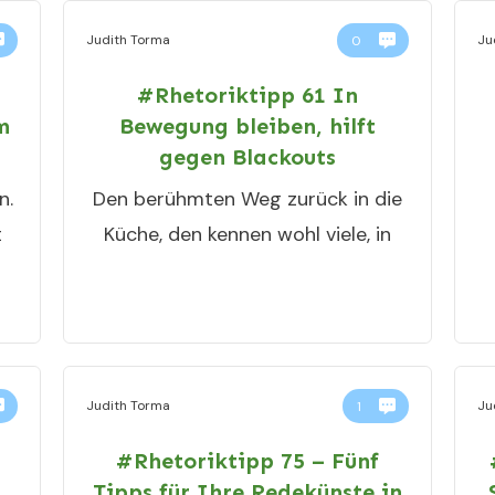
Judith Torma
Ju
0
#Rhetoriktipp 61 In
m
Bewegung bleiben, hilft
gegen Blackouts
n.
Den berühmten Weg zurück in die
t
Küche, den kennen wohl viele, in
Judith Torma
Ju
1
#Rhetoriktipp 75 – Fünf
Tipps für Ihre Redekünste in