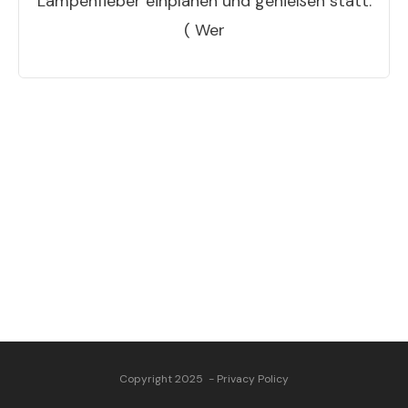
Lampenfieber einplanen und genießen statt.
( Wer
Copyright 2025
-
Privacy Policy