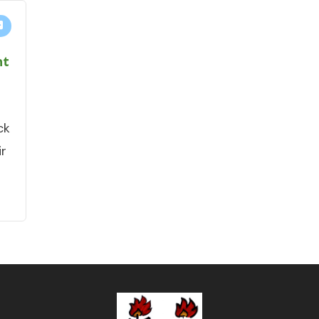
ht
r
ck
ir