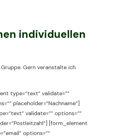
en individuellen
e Gruppe. Gern veranstalte ich
nt type=“text“ validate=““
ons=““ placeholder=“Nachname“]
e=“text“ validate=““ options=““
der=“Postleitzahl“] [form_element
e=“email“ options=““