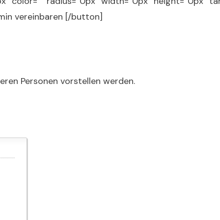
px“ color=““ radius=“0px“ width=“0px“ height=“0px“ ta
min vereinbaren [/button]
deren Personen vorstellen werden.