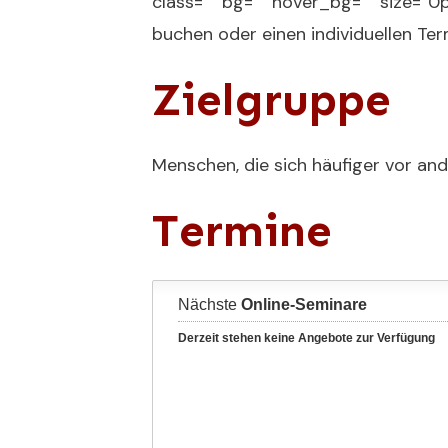
class=““ bg=““ hover_bg=““ size=“0
buchen oder einen individuellen Ter
Zielgruppe
Menschen, die sich häufiger vor an
Termine