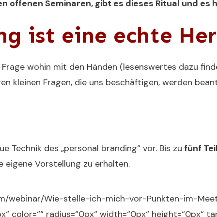
n offenen Seminaren, gibt es dieses Ritual und es 
ng ist eine echte H
 Frage wohin mit den Händen (lesenswertes dazu finde
igen kleinen Fragen, die uns beschäftigen, werden bean
ue Technik des „personal branding“ vor. Bis zu
fünf Te
e eigene Vorstellung zu erhalten.
com/webinar/Wie-stelle-ich-mich-vor-Punkten-im-Me
px“ color=““ radius=“0px“ width=“0px“ height=“0px“ ta