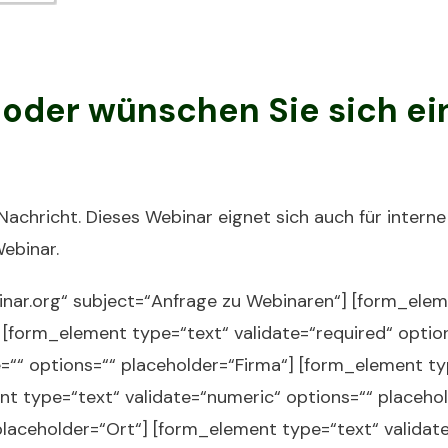
oder wünschen Sie sich ein
Nachricht. Dieses Webinar eignet sich auch für intern
ebinar.
ar.org“ subject=“Anfrage zu Webinaren“] [form_eleme
 [form_element type=“text“ validate=“required“ opti
=““ options=““ placeholder=“Firma“] [form_element typ
t type=“text“ validate=“numeric“ options=““ placehol
 placeholder=“Ort“] [form_element type=“text“ validat