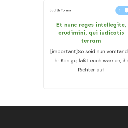
Judith Torma
1
Et nunc reges intellegite,
erudimini, qui iudicatis
terram
[important]So seid nun verständ
ihr Könige, laßt euch warnen, ih
Richter auf