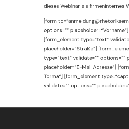
dieses Webinar als firmeninternes W
[form to=“anmeldung@rhetoriksemin
options=““ placeholder=“Vorname“]
[form_element type=“text“ validate
placeholder=“Straße“] [form_elemen
type=“text“ validate=““ options=““
placeholder=“E-Mail Adresse“] [for
Torma“] [form_element type=“captc
validate=““ options=““ placeholder=