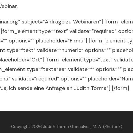
ebinar.
ar.org“ subject=“Anfrage zu Webinaren“] [form_eleme
 [form_element type=“text“ validate=“required“ opti
=““ options=““ placeholder=“Firma“] [form_element typ
t type=“text“ validate=“numeric“ options=““ placehol
 placeholder=“Ort“] [form_element type=“text“ validat
m_element type=“textarea“ validate=““ options=““ plac
ha“ validate=“required“ options=““ placeholder=“Na
“Ja, ich sende eine Anfrage an Judith Torma“] [/form]
Copyright 2026 Judith Torma Goncalves, M. A. (Rhetorik)