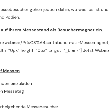
essebesucher gehen jedoch dahin, wo was los ist und 
nd Podien.
n auf Ihrem Messestand als Besuchermagnet ein.
com/webinar/Pr%C3%A4sentationen-als-Messemagnet/9
idth=“0px“ height=“0px“ target=“_blank“] Jetzt Webin
uf Messen
nden einzuladen
den Messetag
vorbeigehende Messebesucher