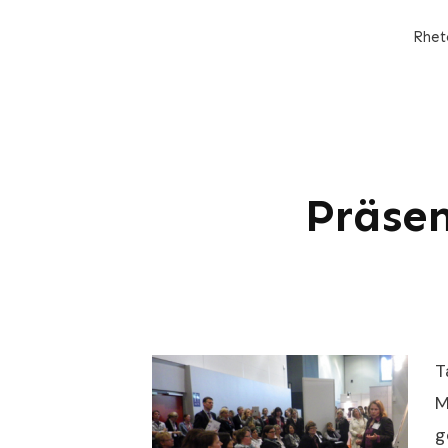
Rhet
Präse
T
M
g