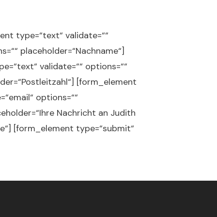
nt type=“text“ validate=““
ons=““ placeholder=“Nachname“]
e=“text“ validate=““ options=““
der=“Postleitzahl“] [form_element
e=“email“ options=““
eholder=“Ihre Nachricht an Judith
me“] [form_element type=“submit“