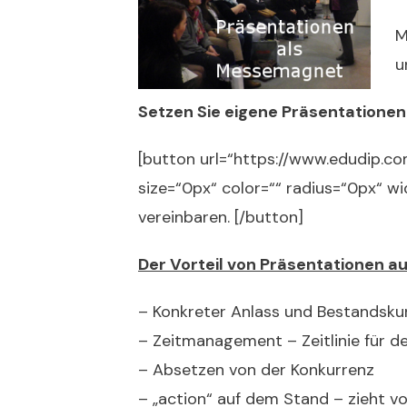
M
u
Setzen Sie eigene Präsentatione
[button url=“https://www.edudip.
size=“0px“ color=““ radius=“0px“ w
vereinbaren. [/button]
Der Vorteil von Präsentationen a
– Konkreter Anlass und Bestandsku
– Zeitmanagement – Zeitlinie für 
– Absetzen von der Konkurrenz
– „action“ auf dem Stand – zieht 