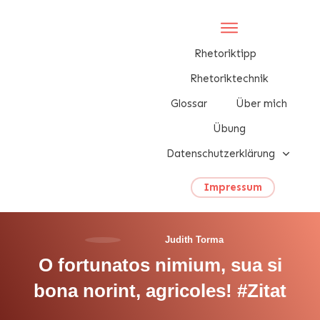
Rhetoriktipp
Rhetoriktechnik
Glossar
Über mich
Übung
Datenschutzerklärung
Impressum
Judith Torma
O fortunatos nimium, sua si
bona norint, agricoles! #Zitat