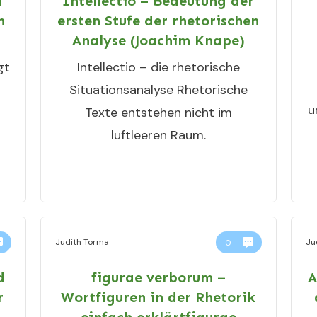
d
Intellectio – Bedeutung der
n
ersten Stufe der rhetorischen
Analyse (Joachim Knape)
gt
Intellectio – die rhetorische
Situationsanalyse Rhetorische
u
Texte entstehen nicht im
luftleeren Raum.
Judith Torma
Ju
0
d
figurae verborum –
A
r
Wortfiguren in der Rhetorik